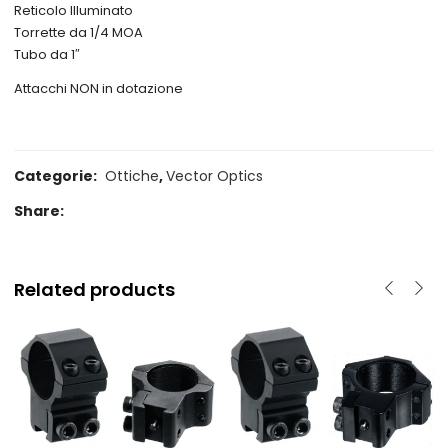
è:
era:
Reticolo Illuminato
Torrette da 1/4 MOA
€ 207,00.
€ 229,00.
Tubo da 1″
Attacchi NON in dotazione
Categorie:
Ottiche
,
Vector Optics
Share:
Related products