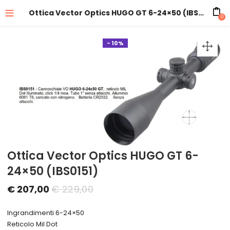
Ottica Vector Optics HUGO GT 6-24×50 (IBS0151)
0
- 10%
Ottica Vector Optics HUGO GT 6-
24×50 (IBS0151)
Il
Il
€
207,00
€
229,00
prezzo
prezzo
Ingrandimenti 6-24×50
attuale
originale
Reticolo Mil Dot