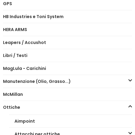
GPS
HB Industries e Toni System
HERA ARMS
Leapers / Accushot
Libri / Testi
MagLula - Carichini
Manutenzione (Olio, Grasso...)
McMillan
Ottiche
Aimpoint
Attacchi per ottiche