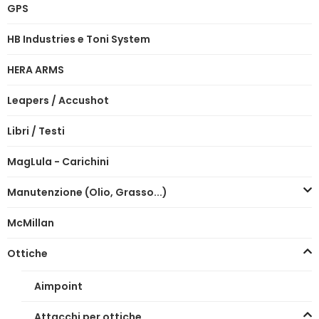
GPS
HB Industries e Toni System
HERA ARMS
Leapers / Accushot
Libri / Testi
MagLula - Carichini
Manutenzione (Olio, Grasso...)
McMillan
Ottiche
Aimpoint
Attacchi per ottiche