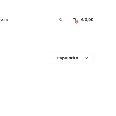
€
0,00
ATTI
0
Popolarità