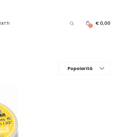
€
0,00
ATTI
0
Popolarità