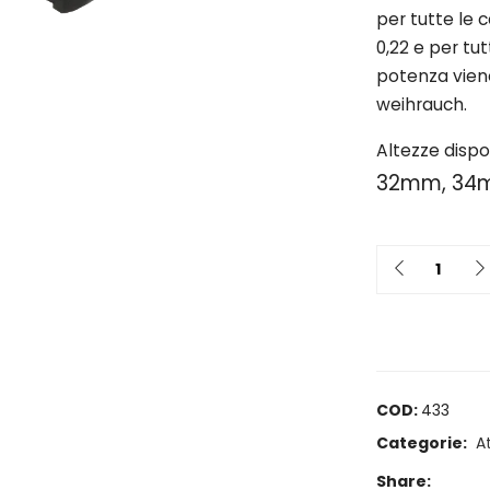
per tutte le 
0,22 e per tu
potenza viene
weihrauch.
Altezze dispon
32mm, 34
Quantit
COD:
433
Categorie:
A
Share: