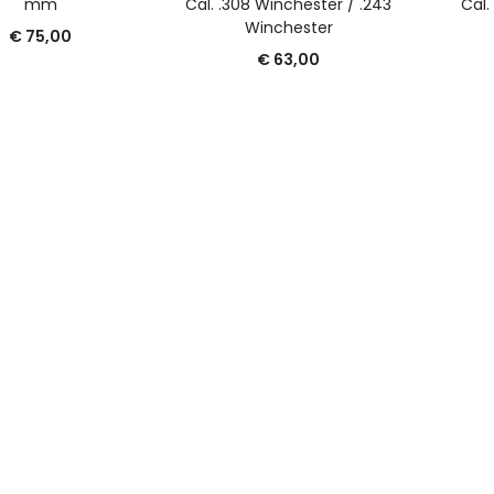
mm
Cal. .308 Winchester / .243
Cal.
Winchester
€
75,00
€
63,00