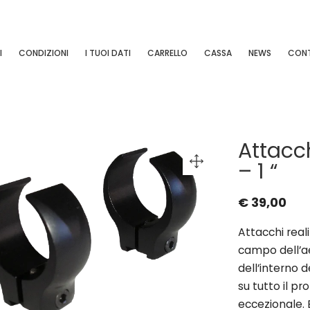
I
CONDIZIONI
I TUOI DATI
CARRELLO
CASSA
NEWS
CONT
Attacch
– 1 “
€
39,00
Attacchi real
campo dell’ae
dell’interno 
su tutto il pr
eccezionale. 