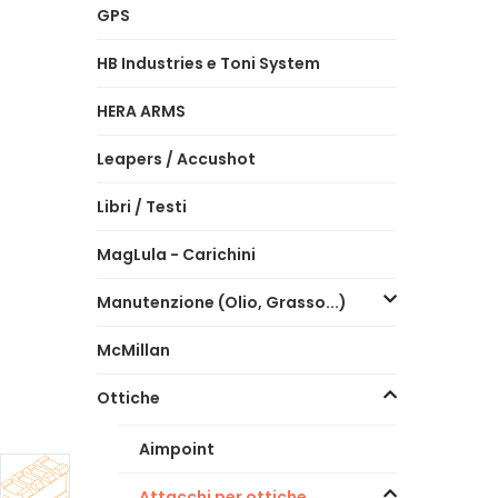
GPS
HB Industries e Toni System
HERA ARMS
Leapers / Accushot
Libri / Testi
MagLula - Carichini
Manutenzione (Olio, Grasso...)
McMillan
Ottiche
Aimpoint
Attacchi per ottiche