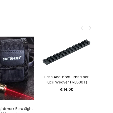
O
AGGIUNGI AL CARRELLO
Base Accushot Bassa per
Fucili Weaver (MB500T)
€
14,00
GGIUNGI AL CARRELLO
ightmark Bore Sight
Attacc