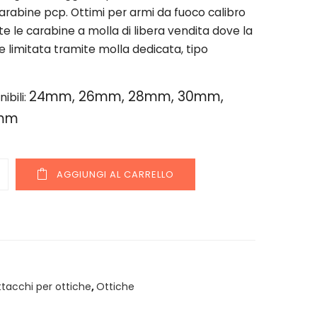
carabine pcp. Ottimi per armi da fuoco calibro
tte le carabine a molla di libera vendita dove la
 limitata tramite molla dedicata, tipo
24mm, 26mm, 28mm, 30mm,
ibili:
mm
y
AGGIUNGI AL CARRELLO
ttacchi per ottiche
,
Ottiche