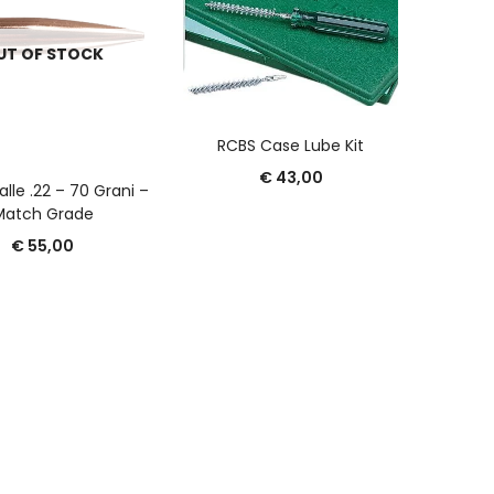
A
Sellier
UT OF STOCK
55 G
AGGIUNGI AL CARRELLO
RCBS Case Lube Kit
€
43,00
LEGGI TUTTO
alle .22 – 70 Grani –
Match Grade
€
55,00