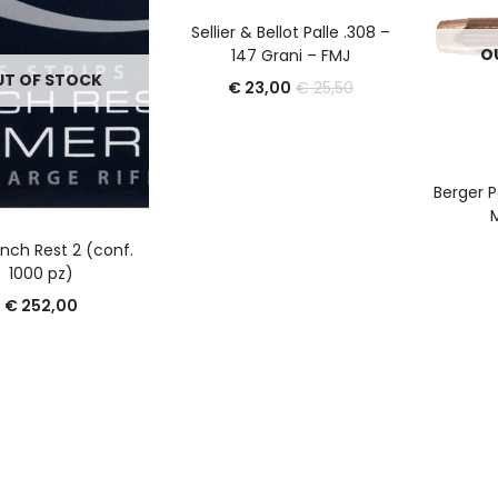
LEGGI TUTTO
Sellier & Bellot Palle .308 –
O
147 Grani – FMJ
T OF STOCK
Il
Il
€
23,00
€
25,50
prezzo
prezzo
attuale
originale
è:
era:
€ 23,00.
€ 25,50.
Berger P
LEGGI TUTTO
nch Rest 2 (conf.
1000 pz)
€
252,00