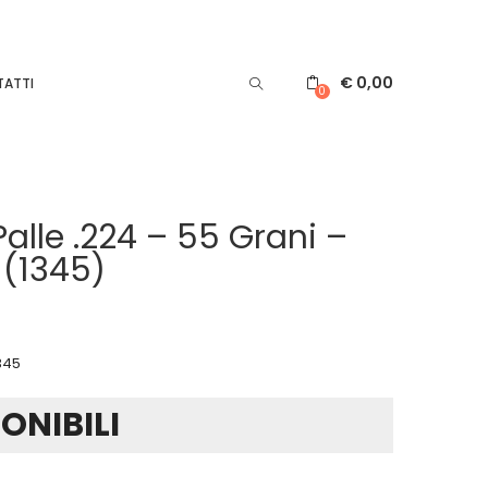
€
0,00
ATTI
0
Palle .224 – 55 Grani –
 (1345)
345
PONIBILI