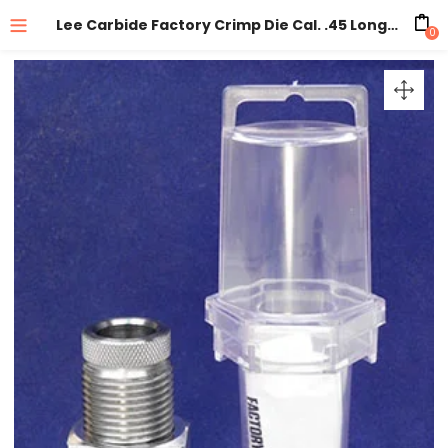
Lee Carbide Factory Crimp Die Cal. .45 Long Colt / .454 Casull (90865)
0