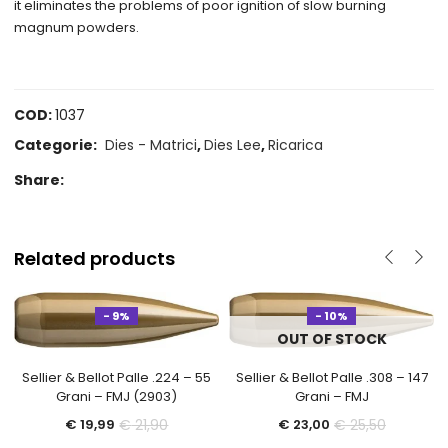
it eliminates the problems of poor ignition of slow burning
magnum powders.
COD:
1037
Categorie:
Dies - Matrici
,
Dies Lee
,
Ricarica
Share:
Related products
- 9%
- 10%
OUT OF STOCK
Sellier & Bellot Palle .224 – 55
Sellier & Bellot Palle .308 – 147
Grani – FMJ (2903)
Grani – FMJ
Il
Il
Il
Il
€
21,90
€
25,50
€
19,99
€
23,00
prezzo
prezzo
prezzo
prezzo