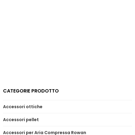
attuale
originale
attuale
original
è:
era:
è:
era:
€ 19,99.
€ 21,90.
€ 23,00.
€ 25,50.
CATEGORIE PRODOTTO
Accessori ottiche
Accessori pellet
Accessori per Aria Compressa Rowan