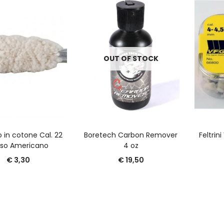
OUT OF STOCK
GGIUNGI AL CARRELLO
LEGGI TUTTO
A
 in cotone Cal. 22
Boretech Carbon Remover
Feltrin
sso Americano
4 oz
€
3,30
€
19,50