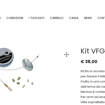
I
CONDIZIONI
I TUOI DATI
CARRELLO
CASSA
NEWS
CONT
Kit VFG 
€
38,00
Kit filo in accia
per fissare il felt
il tutto in una c
dell’arma da c
Nel box è conte
Per armi ad ari
Utile soprattutt