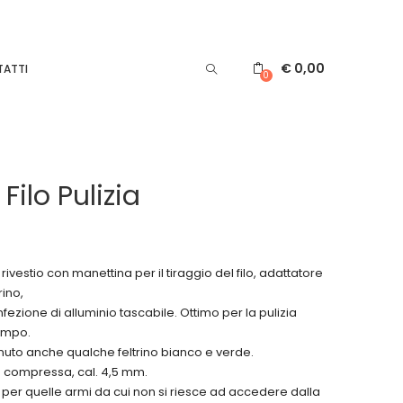
€
0,00
ATTI
0
Filo Pulizia
io rivestio con manettina per il tiraggio del filo, adattatore
rino,
onfezione di alluminio tascabile. Ottimo per la pulizia
ampo.
nuto anche qualche feltrino bianco e verde.
a compressa, cal. 4,5 mm.
o per quelle armi da cui non si riesce ad accedere dalla