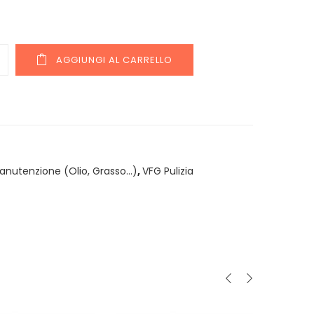
y
AGGIUNGI AL CARRELLO
anutenzione (Olio, Grasso...)
,
VFG Pulizia