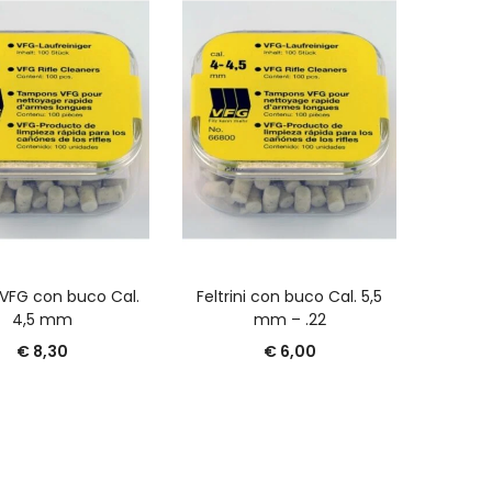
GGIUNGI AL CARRELLO
AGGIUNGI AL CARRELLO
A
i VFG con buco Cal.
Feltrini con buco Cal. 5,5
Feltrin
4,5 mm
mm – .22
armi ar
€
8,30
€
6,00