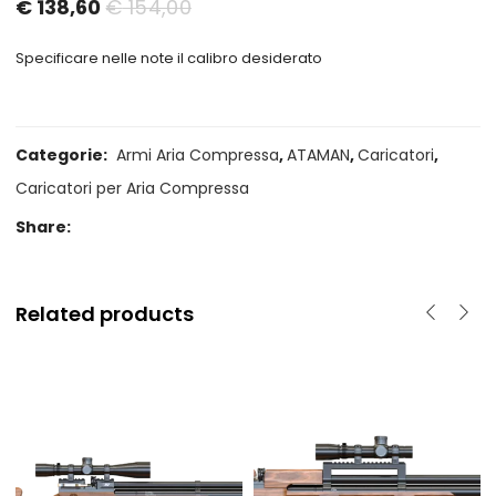
Il
Il
€
138,60
€
154,00
prezzo
prezzo
Specificare nelle note il calibro desiderato
attuale
originale
è:
era:
€ 138,60.
€ 154,00.
Categorie:
Armi Aria Compressa
,
ATAMAN
,
Caricatori
,
Caricatori per Aria Compressa
Share:
Related products