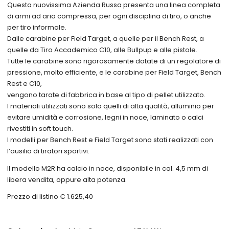
Questa nuovissima Azienda Russa presenta una linea completa
di armi ad aria compressa, per ogni disciplina di tiro, o anche
per tiro informale.
Dalle carabine per Field Target, a quelle per il Bench Rest, a
quelle da Tiro Accademico C10, alle Bullpup e alle pistole.
Tutte le carabine sono rigorosamente dotate di un regolatore di
pressione, molto efficiente, e le carabine per Field Target, Bench
Rest e C10,
vengono tarate di fabbrica in base al tipo di pellet utilizzato.
I materiali utilizzati sono solo quelli di alta qualità, alluminio per
evitare umidità e corrosione, legni in noce, laminato o calci
rivestiti in soft touch.
I modelli per Bench Rest e Field Target sono stati realizzati con
l’ausilio di tiratori sportivi.
Il modello M2R ha calcio in noce, disponibile in cal. 4,5 mm di
libera vendita, oppure alta potenza.
Prezzo di listino € 1.625,40