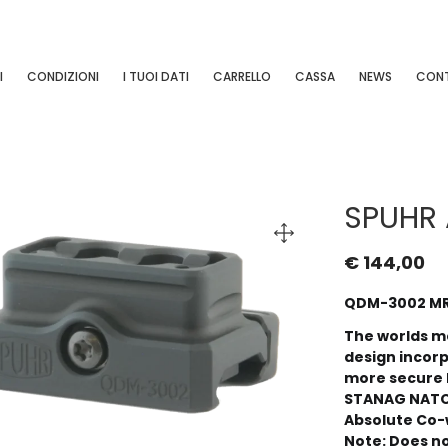
I
CONDIZIONI
I TUOI DATI
CARRELLO
CASSA
NEWS
CONT
SPUHR 
€
144,00
QDM-3002 MR
The worlds m
design incorp
more secure h
STANAG NATO r
Absolute Co-w
Note:
Does not