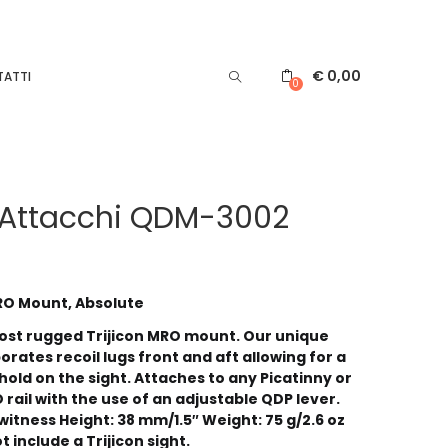
€
0,00
ATTI
0
Attacchi QDM-3002
O Mount, Absolute
ost rugged Trijicon MRO mount. Our unique
orates recoil lugs front and aft allowing for a
old on the sight. Attaches to any Picatinny or
ail with the use of an adjustable QDP lever.
itness Height: 38 mm/1.5″ Weight: 75 g/2.6 oz
 include a Trijicon sight.