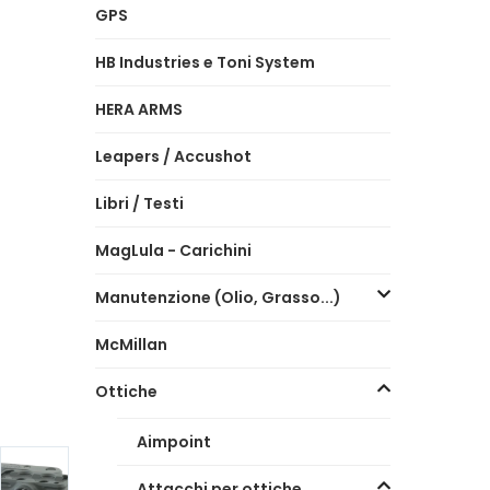
GPS
HB Industries e Toni System
HERA ARMS
Leapers / Accushot
Libri / Testi
MagLula - Carichini
Manutenzione (Olio, Grasso...)
McMillan
Ottiche
Aimpoint
Attacchi per ottiche