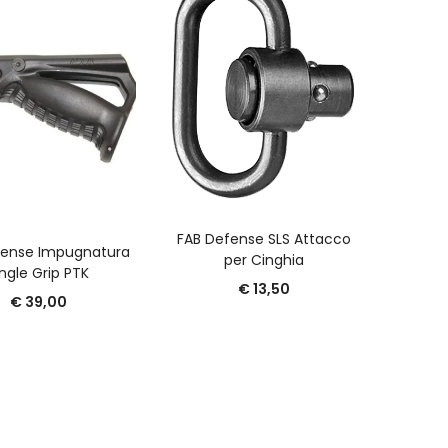
A
FAB De
Pol
AGGIUNGI AL CARRELLO
FAB Defense SLS Attacco
GGIUNGI AL CARRELLO
fense Impugnatura
per Cinghia
ngle Grip PTK
€
13,50
€
39,00