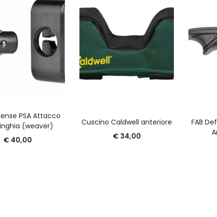
GGIUNGI AL CARRELLO
fense PSA Attacco
AGGIUNGI AL CARRELLO
A
Cuscino Caldwell anteriore
FAB De
inghia (weaver)
A
€
34,00
€
40,00