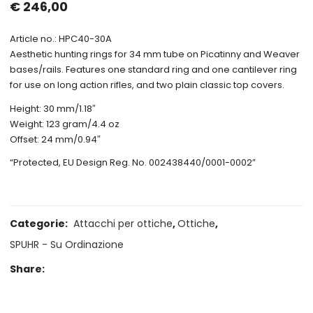
€
246,00
Article no.: HPC40-30A
Aesthetic hunting rings for 34 mm tube on Picatinny and Weaver
bases/rails. Features one standard ring and one cantilever ring
for use on long action rifles, and two plain classic top covers.
Height: 30 mm/1.18″
Weight: 123 gram/4.4 oz
Offset: 24 mm/0.94″
“Protected, EU Design Reg. No. 002438440/0001-0002”
Categorie:
Attacchi per ottiche
,
Ottiche
,
SPUHR - Su Ordinazione
Share: