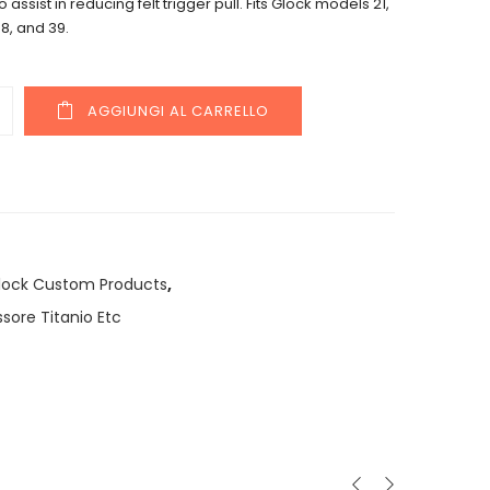
 assist in reducing felt trigger pull. Fits Glock models 21,
38, and 39.
y
AGGIUNGI AL CARRELLO
lock Custom Products
,
ssore Titanio Etc