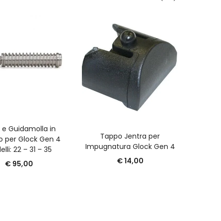
A
Perc
Lightn
GGIUNGI AL CARRELLO
 e Guidamolla in
AGGIUNGI AL CARRELLO
Ca
Tappo Jentra per
o per Glock Gen 4
Impugnatura Glock Gen 4
lli: 22 – 31 – 35
€
14,00
€
95,00