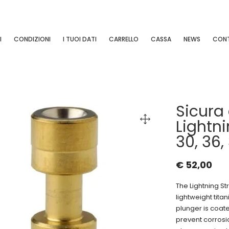
I
CONDIZIONI
I TUOI DATI
CARRELLO
CASSA
NEWS
CONT
Sicura 
Lightni
30, 36,
€
52,00
The Lightning St
lightweight titan
plunger is coated
prevent corrosi