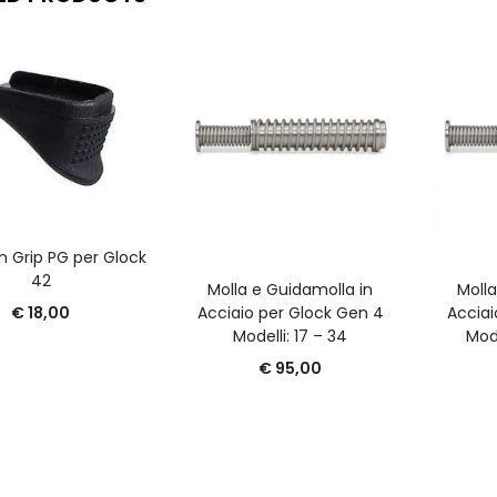
GGIUNGI AL CARRELLO
n Grip PG per Glock
AGGIUNGI AL CARRELLO
A
42
Molla e Guidamolla in
Molla
Acciaio per Glock Gen 4
Acciai
€
18,00
Modelli: 17 – 34
Mode
€
95,00