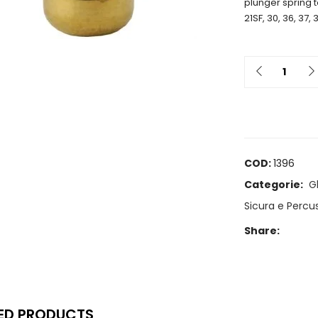
plunger spring to
21SF, 30, 36, 37, 
Quantit
COD:
1396
Categorie:
G
Sicura e Percu
Share:
ED PRODUCTS