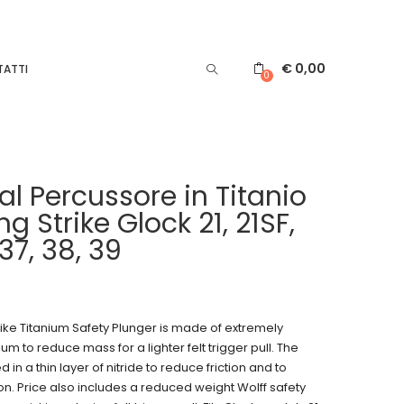
€
0,00
ATTI
0
al Percussore in Titanio
ng Strike Glock 21, 21SF,
 37, 38, 39
rike Titanium Safety Plunger is made of extremely
ium to reduce mass for a lighter felt trigger pull. The
 in a thin layer of nitride to reduce friction and to
on. Price also includes a reduced weight Wolff safety