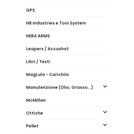
GPS
HB Industries e Toni System
HERA ARMS
Leapers / Accushot
Libri / Testi
MagLula - Carichini
Manutenzione (Olio, Grasso...)
McMillan
Ottiche
Pellet