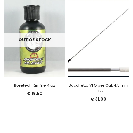
OUT OF STOCK
Boretech Rimfire 4 oz
Bacchetta VFG per Cal. 4,5 mm
– .177
€
19,50
€
31,00