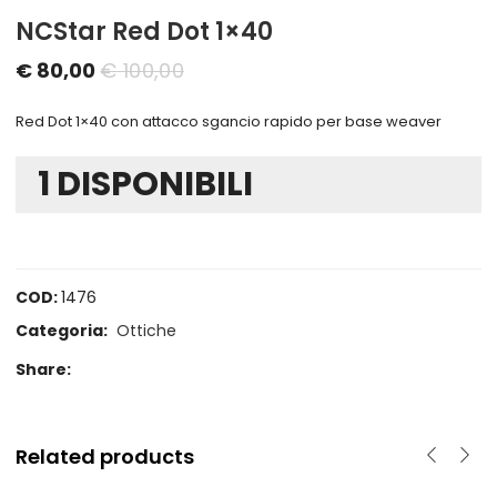
NCStar Red Dot 1×40
Il
Il
€
80,00
€
100,00
prezzo
prezzo
Red Dot 1×40 con attacco sgancio rapido per base weaver
attuale
originale
è:
era:
1 DISPONIBILI
€ 80,00.
€ 100,00.
COD:
1476
Categoria:
Ottiche
Share:
Related products