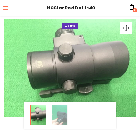
NCStar Red Dot 1×40
0
- 20%