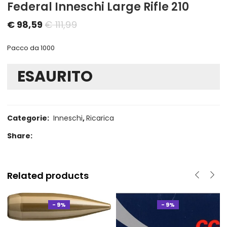
Federal Inneschi Large Rifle 210
Il
Il
€
98,59
€
111,99
prezzo
prezzo
Pacco da 1000
attuale
originale
è:
era:
ESAURITO
€ 98,59.
€ 111,99.
Categorie:
Inneschi
,
Ricarica
Share:
Related products
- 9%
- 9%