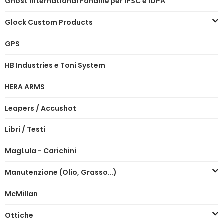
Ghost International Fondine per IPSC e IDPA
Glock Custom Products
GPS
HB Industries e Toni System
HERA ARMS
Leapers / Accushot
Libri / Testi
MagLula - Carichini
Manutenzione (Olio, Grasso...)
McMillan
Ottiche