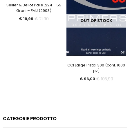
Sellier & Bellot Palle .224 – 55
Grani – FMJ (2903)
Il
Il
€
21,90
€
19,99
OUT OF STOCK
prezzo
prezzo
attuale
originale
è:
era:
€ 19,99.
€ 21,90.
CCI Large Pistol 300 (conf. 1000
pz)
Il
Il
€
105,99
€
96,00
prezzo
prezzo
attuale
original
è:
era:
€ 96,00.
€ 105,99
CATEGORIE PRODOTTO