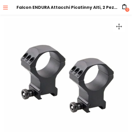
Falcon ENDURA Attacchi Picatinny Alti, 2 Pezzi, per Tubi da 34 mm
0