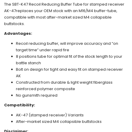
The SBT-K47 Recoil Reducing Buffer Tube for stamped receiver
AK-47replaces your OEM stock with an M16/M4 buffer-tube,
compatible with most after-market sized M4 collapsible
buttstocks.
Advantages:
Recoil reducing buffer, will improve accuracy and “on
target time” under rapid fire
8 positions tube for optimal fit of the stock length to your
battle stanch
Bolt on design for tight and easy fit on stamped receiver
AK
Constructed from durable & light weight fiberglass
reinforced polymer composite
No gunsmith required
Compatibility:
AK-47 (stamped receiver) Variants
After-market sized M4 collapsible buttstocks
Disclaimer: