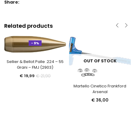
Share:
Related products
- 9%
OUT OF STOCK
Sellier & Bellot Palle .224 – 55
Grani – FMJ (2903)
Il
Il
€
21,90
€
19,99
prezzo
prezzo
Martello Cinetico Frankford
attuale
originale
Arsenal
è:
era:
€
36,00
€ 19,99.
€ 21,90.