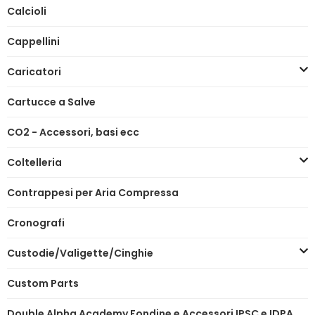
Calcioli
Cappellini
Caricatori
Cartucce a Salve
CO2 - Accessori, basi ecc
Coltelleria
Contrappesi per Aria Compressa
Cronografi
Custodie/Valigette/Cinghie
Custom Parts
Double Alpha Academy Fondine e Accessori IPSC e IDPA