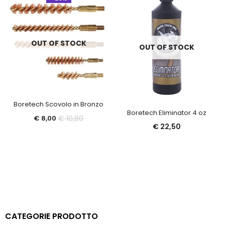
OUT OF STOCK
OUT OF STOCK
Boretech Scovolo in Bronzo
Boretech Eliminator 4 oz
Il
Il
€
10,80
€
8,00
€
22,50
prezzo
prezzo
attuale
originale
è:
era:
€ 8,00.
€ 10,80.
CATEGORIE PRODOTTO